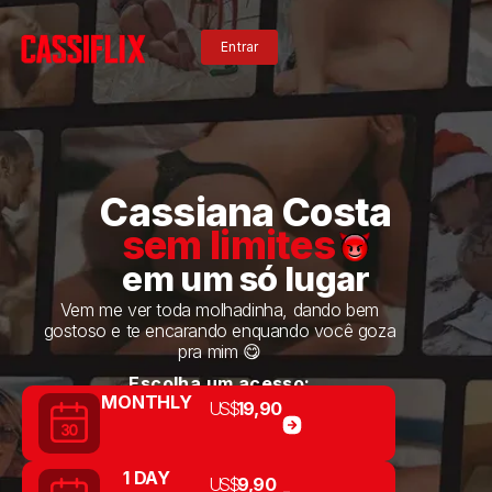
Entrar
Entrar
Cassiana Costa
sem limites
em um só lugar
Vem me ver toda molhadinha, dando bem
gostoso e te encarando enquando você goza
pra mim 😋
Escolha um acesso:
MONTHLY
US$
19,90
1 DAY
US$
9,90