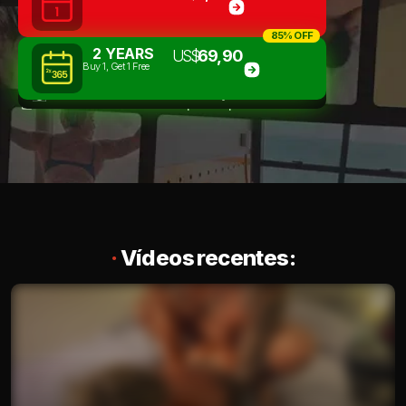
85% OFF
2 YEARS
US$
69,90
Buy 1, Get 1 Free
VIP GROUP
GIVEAWAYS
STREAMS
CF
Acesso imediato · Cancele quando quiser
·
Vídeos recentes: