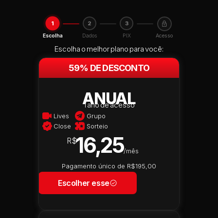
1
2
3
Escolha
Dados
PIX
Acesso
Escolha o melhor plano para você:
59% DE DESCONTO
ANUAL
1 ano de acesso
Lives
Grupo
Close
Sorteio
16,25
R$
/mês
Pagamento único de R$195,00
Escolher esse